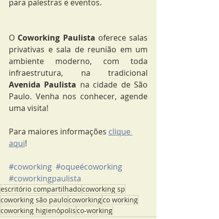
para palestras e eventos.
O 
Coworking Paulista
 oferece salas 
privativas e sala de reunião em um 
ambiente moderno, com toda 
infraestrutura, na tradicional 
Avenida Paulista
 na cidade de São 
Paulo. Venha nos conhecer, agende 
uma visita!
Para maiores informações 
clique 
aqui
!
#coworking
#oqueécoworking
#coworkingpaulista
escritório compartilhado
coworking sp
coworking são paulo
coworking
co working
coworking higienópolis
co-working