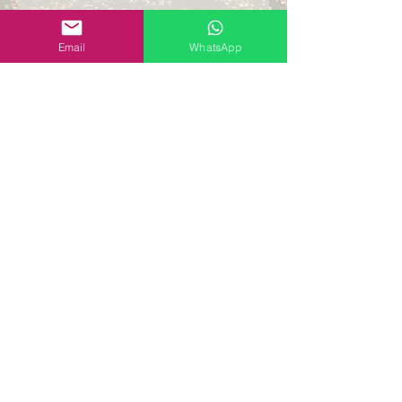
Selecione um asunto
*
Sala de Reunião
Email
WhatsApp
Sala Privativa
Mesa Compartilhada
Endereço Fiscal e Comercial
Escritório Virtual
Inteligência Artificial
Website + Email Profissional
Outros assuntos
Estou de acordo com a política de
privacidade
Ver política
Enviar