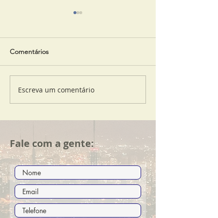
Comentários
Escreva um comentário
As vantagens do Escritório
Endereço Fiscal X
Virtual
Endereço Comer
Fale com a gente: